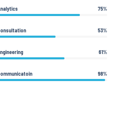
nalytics
75%
onsultation
53%
ngineering
61%
Communicatoin
98%