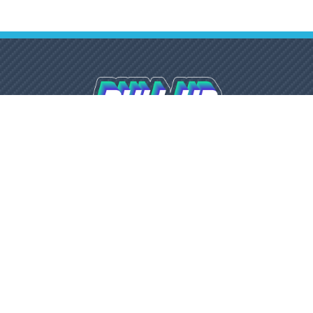
Email
Everyday:
mobiledetailinggroup@gmail.com
7.00am -
5.00pm