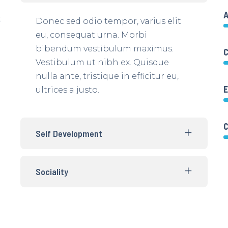
A
t
Donec sed odio tempor, varius elit
eu, consequat urna. Morbi
bibendum vestibulum maximus.
C
Vestibulum ut nibh ex. Quisque
nulla ante, tristique in efficitur eu,
E
ultrices a justo.
Self Development
Sociality