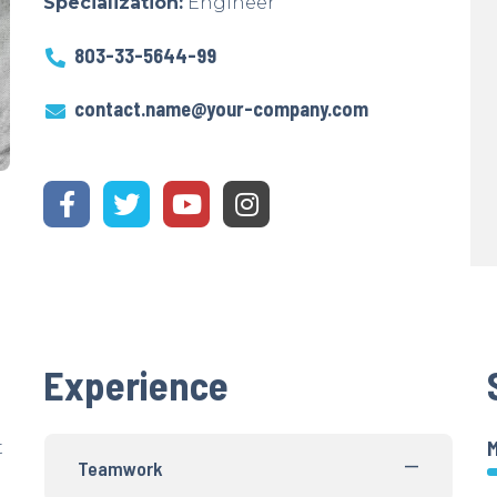
Specialization:
Engineer
803-33-5644-99
contact.name@your-company.com
Experience
t
Teamwork