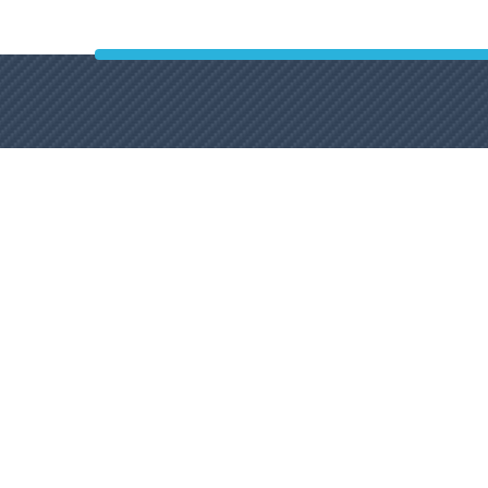
(412)266-11-
Car Washing
99
Point
We are
Mobile