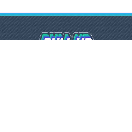
Email
Everyday:
mobiledetailinggroup@gmail.com
7.00am -
5.00pm