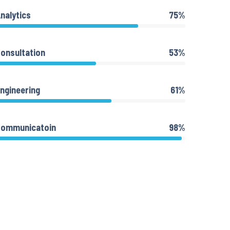
nalytics
75%
onsultation
53%
ngineering
61%
Communicatoin
98%