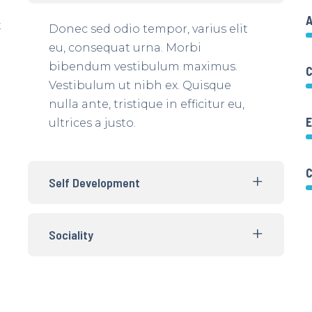
A
t
Donec sed odio tempor, varius elit
eu, consequat urna. Morbi
bibendum vestibulum maximus.
C
Vestibulum ut nibh ex. Quisque
nulla ante, tristique in efficitur eu,
E
ultrices a justo.
Self Development
Sociality