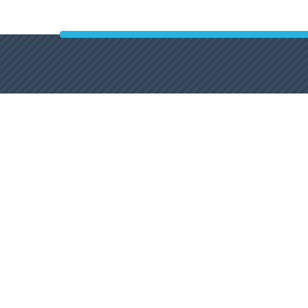
(412)266-11-
Car Washing
99
Point
We are
Mobile