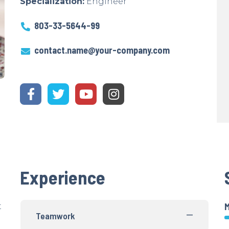
Specialization:
Engineer
803-33-5644-99
contact.name@your-company.com
Experience
t
Teamwork